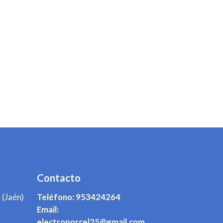
Contacto
 (Jaén)
Teléfono:
953424264
Email:
electroporcel25@gmail.com