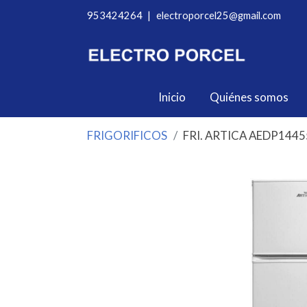
953424264
|
electroporcel25@gmail.com
Inicio
Quiénes somos
FRIGORIFICOS
FRI. ARTICA AEDP144