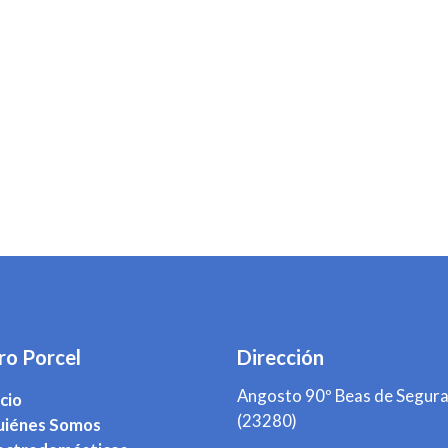
ro Porcel
Dirección
Angosto 90º Beas de Segura
icio
(23280)
iénes Somos