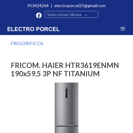
953424264
|
electroporcel25@gmail.com
Seleccionar idioma
FRIGORIFICOS
FRICOM. HAIER HTR3619ENMN
190x59,5 3P NF TITANIUM